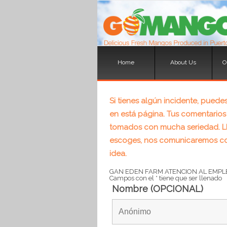
Home
About Us
O
Home
About Us
O
Si tienes algún incidente, puedes
en está página. Tus comentarios
tomados con mucha seriedad. Llen
escoges, nos comunicaremos co
idea.
GAN EDEN FARM ATENCION AL EMP
Campos con el * tiene que ser llenado
Nombre (OPCIONAL)