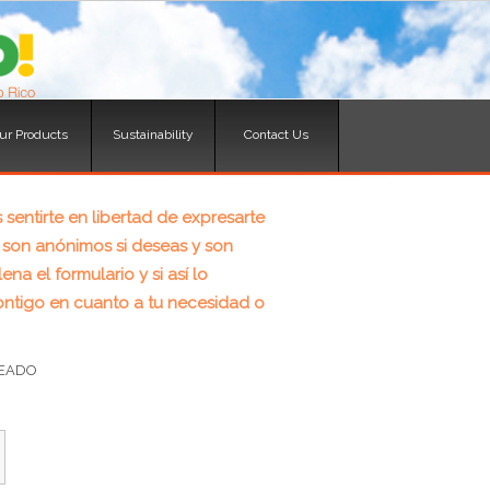
ur Products
Sustainability
Contact Us
ur Products
Sustainability
Contact Us
 sentirte en libertad de expresarte
 son anónimos si deseas y son
a el formulario y si así lo
ntigo en cuanto a tu necesidad o
LEADO